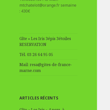
mtchatelot@orange.fr semaine
: 430€
Gîte « Les Iris 3épis 3étoiles
RESERVATION
Tél. 03 26 64 95 05
Mail: resa@gites-de-france-
marne.com
ARTICLES RÉCENTS
Gîte « Les Iris » 4 pers. à