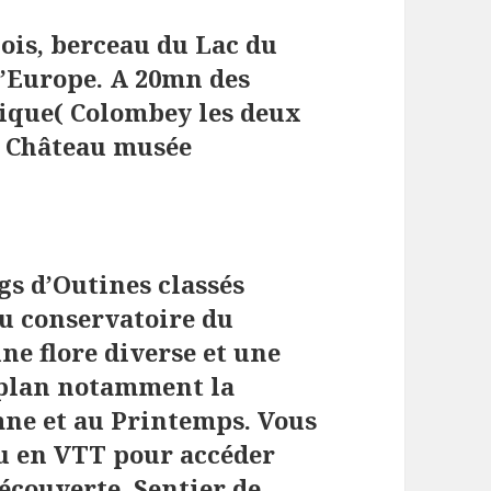
ois, berceau du Lac du
 d’Europe. A 20mn des
orique( Colombey les deux
le Château musée
s d’Outines classés
du conservatoire du
une flore diverse et une
 plan notamment la
ne et au Printemps. Vous
ou en VTT pour accéder
écouverte, Sentier de