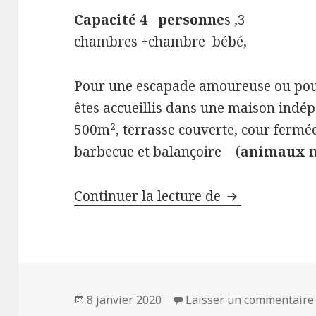
Capacité 4 personne
s ,3
chambres +chambre bébé,
Pour une escapade amoureuse ou pour
êtes accueillis dans une maison indé
500m², terrasse couverte, cour fermée,
barbecue et balançoire (
animaux 
Gîte « Les Iris
Continuer la lecture de
Publié
8 janvier 2020
Laisser un commentaire
le