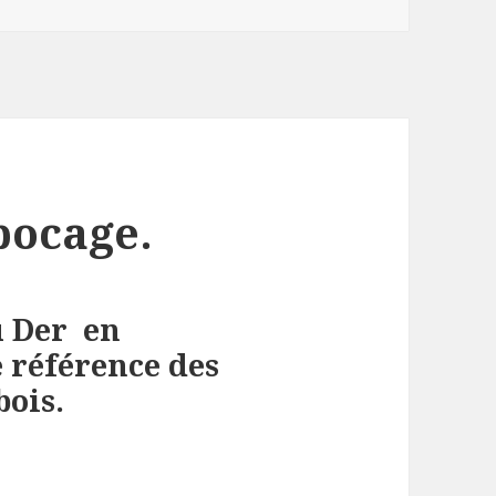
bocage.
u Der en
 référence des
bois.