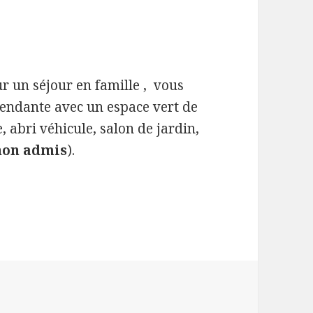
 un séjour en famille , vous
pendante avec un espace vert de
 abri véhicule, salon de jardin,
non admis
).
 » 4 pers. à Outines
sur Gîte « Les Iris » 4 pers. à Outines